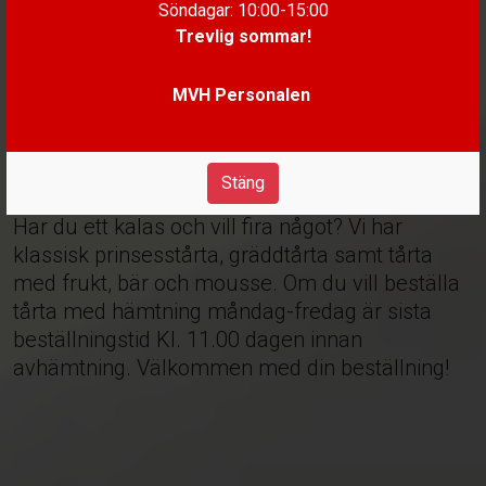
Söndagar: 10:00-15:00
Trevlig sommar!
Välkommen till
MVH Personalen
ÅKANTEN KONDITORI
Stäng
Har du ett kalas och vill fira något? Vi har
klassisk prinsesstårta, gräddtårta samt tårta
med frukt, bär och mousse. Om du vill beställa
tårta med hämtning måndag-fredag är sista
beställningstid Kl. 11.00 dagen innan
avhämtning. Välkommen med din beställning!